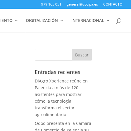
979 165 051
general@cocipa.es
CONTACTO
IENTO
DIGITALIZACIÓN
INTERNACIONAL
Entradas recientes
DiAgro Xperience reúne en
Palencia a más de 120
asistentes para mostrar
cómo la tecnología
transforma el sector
agroalimentario
Odoo presenta en la Cámara
de Comercio de Palencia su