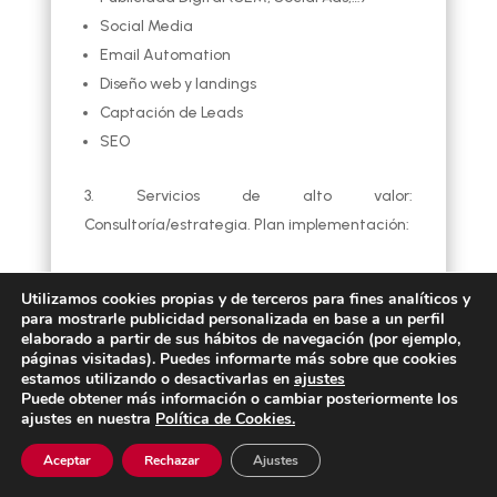
Social Media
Email Automation
Diseño web y landings
Captación de Leads
SEO
Servicios de alto valor:
Consultoría/estrategia. Plan implementación:
Auditoría de la web a nivel de SEO, UX,
Utilizamos cookies propias y de terceros para fines analíticos y
ideas, análisis de la competencia,
para mostrarle publicidad personalizada en base a un perfil
estrategia de redes, email, etc.
elaborado a partir de sus hábitos de navegación (por ejemplo,
páginas visitadas). Puedes informarte más sobre que cookies
Optimización en base a la auditoría y
estamos utilizando o desactivarlas en
ajustes
definición de la estrategia a seguir.
Puede obtener más información o cambiar posteriormente los
ajustes en nuestra
Política de Cookies.
Puesta en marcha de la estrategia (por
parte de la empresa) medición y
Aceptar
Rechazar
Ajustes
optimización de las acciones en base a los