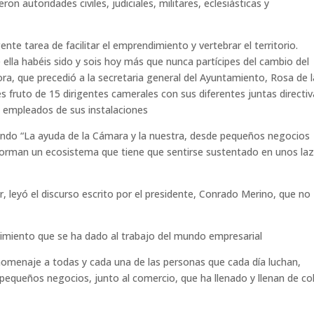
ron autoridades civiles, judiciales, militares, eclesiásticas y
nte tarea de facilitar el emprendimiento y vertebrar el territorio.
 ella habéis sido y sois hoy más que nunca partícipes del cambio del
ora, que precedió a la secretaria general del Ayuntamiento, Rosa de l
fruto de 15 dirigentes camerales con sus diferentes juntas directiv
o empleados de sus instalaciones
tando “La ayuda de la Cámara y la nuestra, desde pequeños negocios
nforman un ecosistema que tiene que sentirse sustentado en unos la
, leyó el discurso escrito por el presidente, Conrado Merino, que no
imiento que se ha dado al trabajo del mundo empresarial
 homenaje a todas y cada una de las personas que cada día luchan,
y pequeños negocios, junto al comercio, que ha llenado y llenan de co