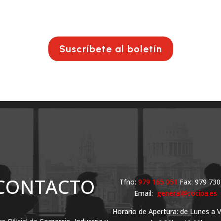
Suscríbete al boletín
CONTACTO
Tfno:
979 165 051
Fax: 979 730
Email:
general@cocipa.es
Horario de Apertura: de Lunes a 