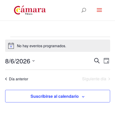
Eventos
No hay eventos programados.
en
Aviso
6
8/6/2026
Navega
Nav
Buscar
agosto,
Día
de
de
Selecciona
2026
vis
búsqu
la
de
Siguiente día
y
Día anterior
fecha.
Eve
vistas
de
Suscribirse al calendario
Evento