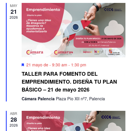
MAY
21
2026
Destacado
21 mayo de - 9:30 am
-
1:30 pm
TALLER PARA FOMENTO DEL
EMPRENDIMIENTO. DISEÑA TU PLAN
BÁSICO – 21 de mayo 2026
Cámara Palencia
Plaza Pío XII nº7, Palencia
ABR
28
2026