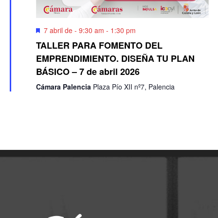
Destacado
7 abril de - 9:30 am
-
1:30 pm
TALLER PARA FOMENTO DEL
EMPRENDIMIENTO. DISEÑA TU PLAN
BÁSICO – 7 de abril 2026
Cámara Palencia
Plaza Pío XII nº7, Palencia