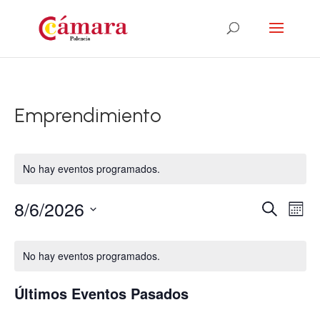
Emprendimiento
No hay eventos programados.
8/6/2026
Navega
Nav
Buscar
Mes
de
de
Selecciona
vis
Calendario
búsqu
la
de
No hay eventos programados.
de
y
fecha.
Eve
Eventos
vistas
Últimos Eventos Pasados
de
Evento