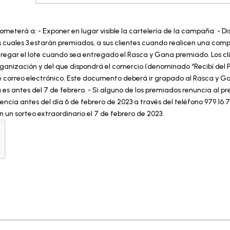
ometerá a: - Exponer en lugar visible la cartelería de la campaña. - 
s cuales 3 estarán premiados, a sus clientes cuando realicen una compra s
Entregar el lote cuando sea entregado el Rasca y Gana premiado. Los 
ganización y del que dispondrá el comercio (denominado “Recibí del Pr
n de correo electrónico. Este documento deberá ir grapado al Rasca y
es antes del 7 de febrero. - Si alguno de los premiados renuncia al p
cia antes del día 6 de febrero de 2023 a través del teléfono 979 16 72
 un sorteo extraordinario el 7 de febrero de 2023.