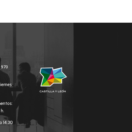
 970
Viernes
entos:
0 h.
a 14.30