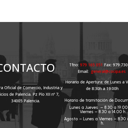
CONTACTO
Tfno:
979 165 051
Fax: 979 730
Email:
general@cocipa.es
Horario de Apertura: de Lunes a 
 Oficial de Comercio, Industria y
de 8:30h a 19:00h
icios de Palencia. Pz Pío XII nº 7,
Horario de tramitación de Docum
34005 Palencia.
Lunes a Jueves – 8.30 a 19.0
Viernes – 8.30 a 14.00 h.
Agosto – Lunes a Viernes – 8.30 
h.