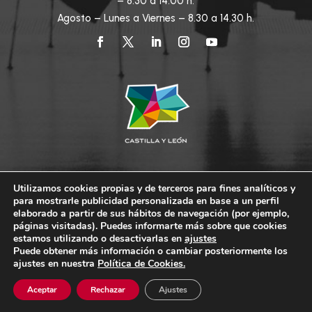
– 8.30 a 14.00 h.
Agosto – Lunes a Viernes – 8.30 a 14.30 h.
Utilizamos cookies propias y de terceros para fines analíticos y
para mostrarle publicidad personalizada en base a un perfil
elaborado a partir de sus hábitos de navegación (por ejemplo,
páginas visitadas). Puedes informarte más sobre que cookies
PLENO
CLUB CÁMARA
SEDE ELECTRÓNICA
estamos utilizando o desactivarlas en
ajustes
PORTAL DE TRANSPARENCIA
Puede obtener más información o cambiar posteriormente los
ajustes en nuestra
Política de Cookies.
PERFIL DEL CONTRATANTE
CONTACTO
LEGAL Y PRIVACIDAD
POLÍTICA DE COOKIES
Aceptar
Rechazar
Ajustes