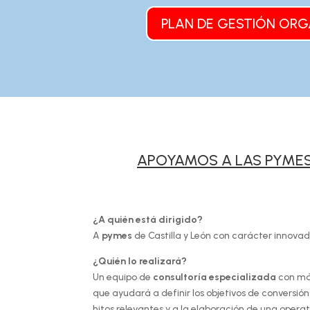
PLAN DE GESTIÓN ORG
APOYAMOS A LAS PYMES 
¿A quién está dirigido?
A
pymes
de Castilla y León con carácter innovad
¿Quién lo realizará?
Un equipo de
consultoría especializada
con má
que ayudará a definir los objetivos de conversió
hitos relevantes y a la elaboración de una opera