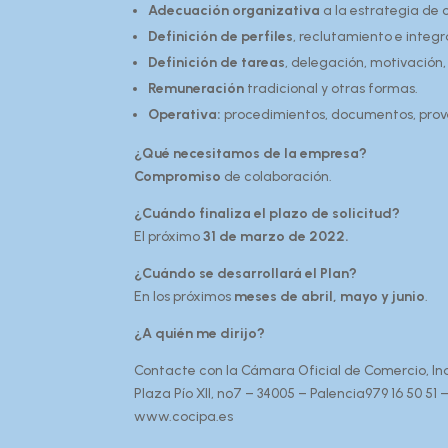
Adecuación organizativa
a la estrategia de 
Definición de perfiles
, reclutamiento e integr
Definición de tareas
, delegación, motivación
Remuneración
tradicional y otras formas.
Operativa:
procedimientos, documentos, prov
¿Qué necesitamos de la empresa?
Compromiso
de colaboración.
¿Cuándo finaliza el plazo de solicitud?
El próximo
31 de marzo de 2022.
¿Cuándo se desarrollará el Plan?
En los próximos
meses de abril, mayo y junio
.
¿A quién me dirijo?
Contacte con la Cámara Oficial de Comercio, Indu
Plaza Pío XII, nº7 – 34005 – Palencia979 16 50 51 
www.cocipa.es