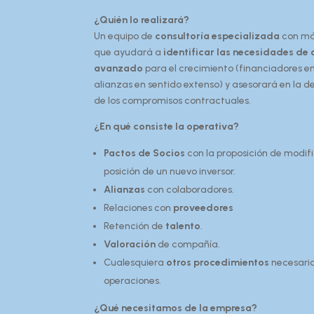
¿Quién lo realizará?
Un equipo de
consultoría especializada
con má
que ayudará a
identificar las necesidades de
avanzado
para el crecimiento (financiadores en
alianzas en sentido extenso) y asesorará en la def
de los compromisos contractuales.
¿En qué consiste la operativa?
Pactos de Socios
con la proposición de modif
posición de un nuevo inversor.
Alianzas
con colaboradores.
Relaciones con
proveedores
Retención de
talento
.
Valoración
de compañía.
Cualesquiera
otros procedimientos
necesarios
operaciones.
¿Qué necesitamos de la empresa?