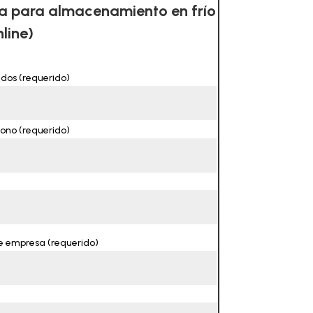
a para almacenamiento en frío
line)
idos (requerido)
ono (requerido)
e empresa (requerido)