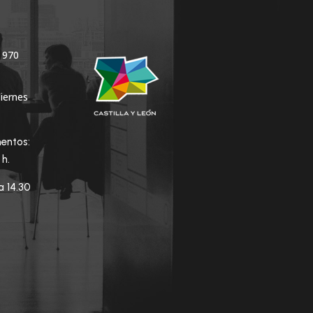
 970
Viernes
entos:
0 h.
a 14.30