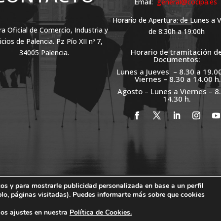
Email:
general@cocipa.es
Horario de Apertura: de Lunes a 
 Oficial de Comercio, Industria y
de 8:30h a 19:00h
icios de Palencia. Pz Pío XII nº 7,
Horario de tramitación d
34005 Palencia.
Documentos:
Lunes a Jueves – 8.30 a 19.
Viernes – 8.30 a 14.00 h.
Agosto – Lunes a Viernes – 8
14.30 h.
cos y para mostrarle publicidad personalizada en base a un perfil
CA
PORTAL DE TRANSPARENCIA
PERFIL DEL CONTRATANTE
plo, páginas visitadas). Puedes informarte más sobre que cookies
os ajustes en nuestra
Política de Cookies.