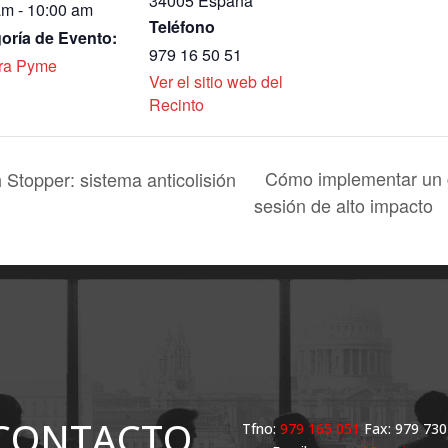
34005
España
am - 10:00 am
Teléfono
oría de Evento:
979 16 50 51
ra Pyme
Ver el sitio web del
Recinto
Cómo implementar un g
Stopper: sistema anticolisión
sesión de alto impacto
CONTACTO
Tfno:
979 165 051
Fax: 979 730