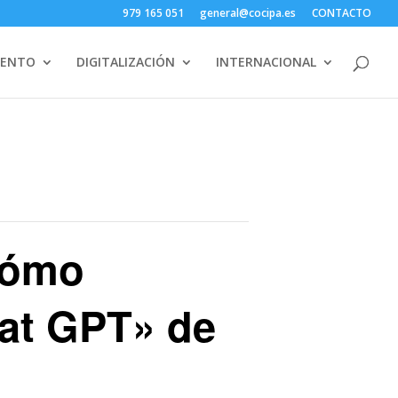
979 165 051
general@cocipa.es
CONTACTO
IENTO
DIGITALIZACIÓN
INTERNACIONAL
cómo
hat GPT» de