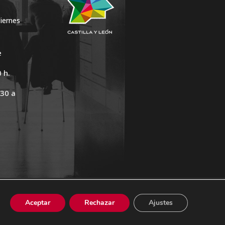
Viernes
e
00 h.
.30 a
CONTACTO
LEGAL Y PRIVACIDAD
Aceptar
Rechazar
Ajustes